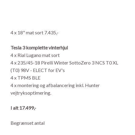
4 x 18" mat sort 7.435,-
Tesla 3 komplette vinterhjul
4 x Rial Lugano mat sort
4 x 235/45-18 Pirelli Winter SottoZero 3 NCS T0 XL
(T0) 98V - ELECT for EV's
4 x TPMS BLE
4 x montering og afbalancering inkl. Hunter
vejtryksoptimering.
I alt 17.499,-
Begrænset antal