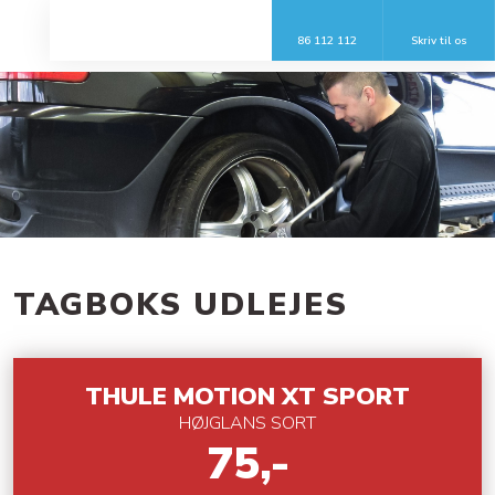
86 112 112
Skriv til os​
TAGBOKS UDLEJES​
​THULE MOTION XT SPORT
HØJGLANS SORT
75,-