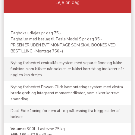
Leje pr. dag
Tagboks udlejes pr dag 75,-
Tagbøjler med beslag til Tesla Model S pr dag 35,-
​PRISEN ER UDEN EVT MONTAGE SOM SKAL BOOKES VED
BESTILLING. (Montage 750,-)
Nyt og forbedret centrallåsesystem med separat åbne og lukke
funktion, som klikker når boksen er lukket korrekt og indikerer når
nøglen kan drejes.
Nyt og forbedret Power-Click lynmonteringssystem med ekstra
brede greb og integreret momentindikator, som sikrer korrekt
spænding.
Dual-Side åbning for nem af- og pålæsning fra begge sider af
boksen.
Volume:
300L. Lastevne 75 kg
Mål:
189 x 67,5x 43 cm.​