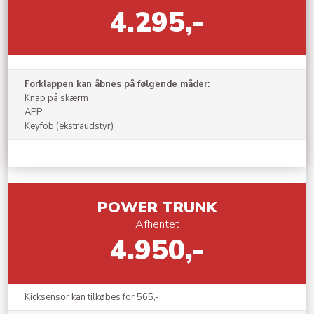
4.295,-
Forklappen kan åbnes på følgende måder:
Knap på skærm
APP
Keyfob (ekstraudstyr)
​POWER TRUNK
Afhentet
4.950,-
Kicksensor kan tilkøbes for 565,-