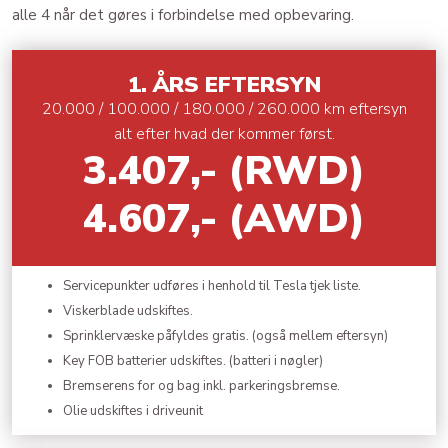
alle 4 når det gøres i forbindelse med opbevaring.
​1. ÅRS EFTERSYN
20.000 / 100.000 / 180.000 / 260.000 km eftersyn
alt efter hvad der kommer først.
3.407,- (RWD)
4.607,- (AWD)​
Servicepunkter udføres i henhold til Tesla tjek liste.
Viskerblade udskiftes.
Sprinklervæske påfyldes gratis. (også mellem eftersyn)
Key FOB batterier udskiftes. (batteri i nøgler)
Bremserens for og bag inkl. parkeringsbremse.
Olie udskiftes i driveunit