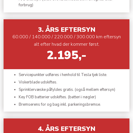
forbrug)
​3. ÅRS EFTERSYN
60.000 / 140.000 / 220.000 / 300.000 km eftersyn
alt efter hvad der kommer først.
2.195,-
Servicepunkter udføres i henhold til Tesla tjek liste.
Viskerblade udskiftes.
Sprinklervæske påfyldes gratis. (også mellem eftersyn)
Key FOB batterier udskiftes. (batteri i nøgler)
Bremserens for og bag inkl. parkeringsbremse.
​4. ÅRS EFTERSYN