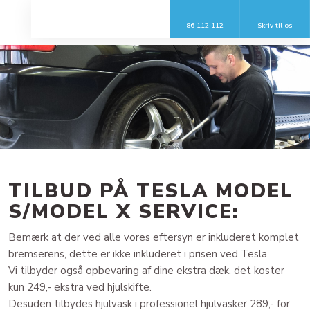
86 112 112
Skriv til os​
​TILBUD PÅ TESLA MODEL
S/MODEL X SERVICE:
​Bemærk at der ved alle vores eftersyn er inkluderet komplet
bremserens, dette er ikke inkluderet i prisen ved Tesla.
Vi tilbyder også opbevaring af dine ekstra dæk, det koster
kun 249,- ekstra ved hjulskifte.​​
Desuden tilbydes hjulvask i professionel hjulvasker 289,- for