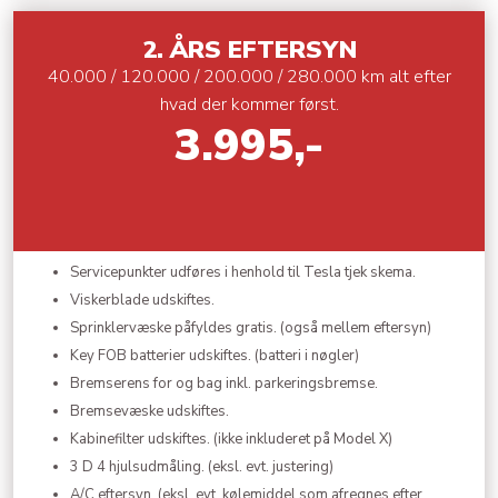
​2. ÅRS EFTERSYN
40.000 / 120.000 / 200.000 / 280.000 km alt efter
hvad der kommer først.
3.995,-
Servicepunkter udføres i henhold til Tesla tjek skema.
Viskerblade udskiftes.
Sprinklervæske påfyldes gratis. (også mellem eftersyn)
Key FOB batterier udskiftes. (batteri i nøgler)
Bremserens for og bag inkl. parkeringsbremse.
Bremsevæske udskiftes.
Kabinefilter udskiftes. (ikke inkluderet på Model X)
​3 D 4 hjulsudmåling. (eksl. evt. justering)
A/C eftersyn. (eksl. evt. kølemiddel som afregnes efter