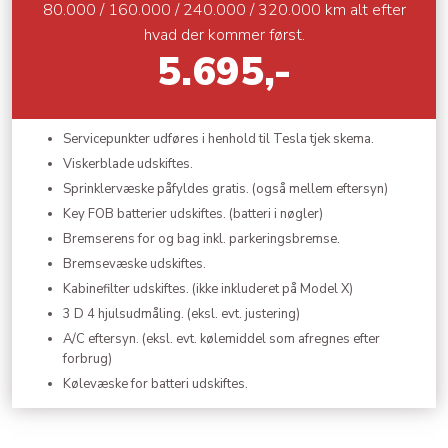
80.000 / 160.000 / 240.000 / 320.000 km alt efter
hvad der kommer først.
5.695,-
​Servicepunkter udføres i henhold til Tesla tjek skema.
Viskerblade udskiftes.
Sprinklervæske påfyldes gratis. (også mellem eftersyn)
Key FOB batterier udskiftes. (batteri i nøgler)
Bremserens for og bag inkl. parkeringsbremse.
Bremsevæske udskiftes.
Kabinefilter udskiftes. (ikke inkluderet på Model X)
3 D 4 hjulsudmåling. (eksl. evt. justering)
A/C eftersyn. (eksl. evt. kølemiddel som afregnes efter
forbrug)
Kølevæske for batteri udskiftes.